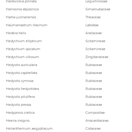
Hardwickia pinnata
Leguminosae
Harrisonia abyssinica
Simaroubaceae
Hartia yunnanensis
Theaceae
Haumaniastrum lilacinum
Labiatae
Hedera helix
Araliaceae
Hedychium ellipticum
Scitamineae
Hedychium spicatum
Scitamineae
Hedychium villosum
Zingiberaceae
Hedyotis auricularia
Rubiaceae
Hedyotis capitellata
Rubiaceae
Hedyotis cymosa
Rubiaceae
Hedyotis hedyotidea
Rubiaceae
Hedyotis pilulifera
Rubiaceae
Hedyotis pressa
Rubiaceae
Hedypnois cretica
Compositae
Heeria insignis
Anacardiaceae
Helianthemum aegyptiacum
Cistaceae