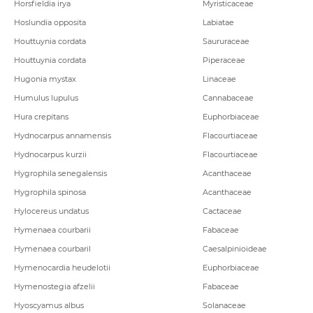
Horsfieldia irya
Myristicaceae
Hoslundia opposita
Labiatae
Houttuynia cordata
Saururaceae
Houttuynia cordata
Piperaceae
Hugonia mystax
Linaceae
Humulus lupulus
Cannabaceae
Hura crepitans
Euphorbiaceae
Hydnocarpus annamensis
Flacourtiaceae
Hydnocarpus kurzii
Flacourtiaceae
Hygrophila senegalensis
Acanthaceae
Hygrophila spinosa
Acanthaceae
Hylocereus undatus
Cactaceae
Hymenaea courbarii
Fabaceae
Hymenaea courbaril
Caesalpinioideae
Hymenocardia heudelotii
Euphorbiaceae
Hymenostegia afzelii
Fabaceae
Hyoscyamus albus
Solanaceae