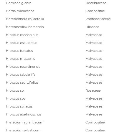
Herniaria glabra
Illecebraceae
Hertia maroccana
Compositae
Heteranthera callaefolia
Pontederiaceae
Heterosmilax boreensis
Liliaceae
Hibiscus cannabinus
Malvaceae
Hibiscus esculentus
Malvaceae
Hibiscus furcatus
Malvaceae
Hibiscus mutabilis
Malvaceae
Hibiscus rosa-sinensis
Malvaceae
Hibiscus sabdariffa
Malvaceae
Hibiscus sagittifolius
Malvaceae
Hibiscus sp.
Rosaceae
Hibiscus sps
Malvaceae
Hibiscus syriacus
Malvaceae
Hibiscus abelmoschus
Malvaceae
Hieracium aurantiacum
Compositae
Hieracium sylvaticum
Compositae