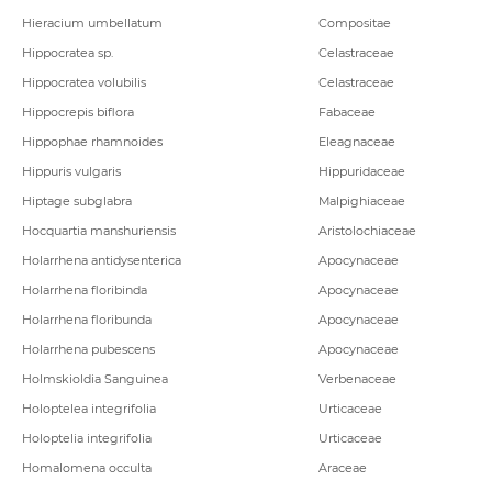
Hieracium umbellatum
Compositae
Hippocratea sp.
Celastraceae
Hippocratea volubilis
Celastraceae
Hippocrepis biflora
Fabaceae
Hippophae rhamnoides
Eleagnaceae
Hippuris vulgaris
Hippuridaceae
Hiptage subglabra
Malpighiaceae
Hocquartia manshuriensis
Aristolochiaceae
Holarrhena antidysenterica
Apocynaceae
Holarrhena floribinda
Apocynaceae
Holarrhena floribunda
Apocynaceae
Holarrhena pubescens
Apocynaceae
Holmskioldia Sanguinea
Verbenaceae
Holoptelea integrifolia
Urticaceae
Holoptelia integrifolia
Urticaceae
Homalomena occulta
Araceae