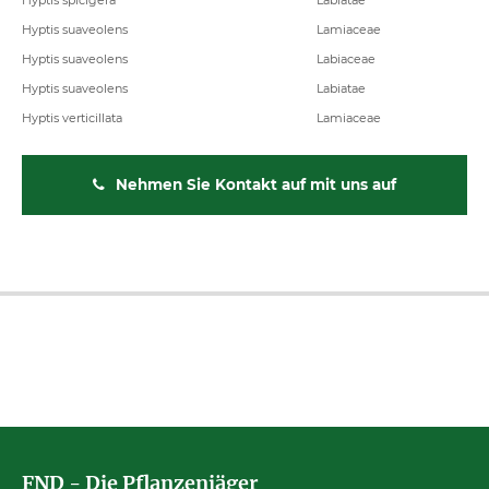
Hyptis spicigera
Labiatae
Hyptis suaveolens
Lamiaceae
Hyptis suaveolens
Labiaceae
Hyptis suaveolens
Labiatae
Hyptis verticillata
Lamiaceae
Nehmen Sie Kontakt auf mit uns auf
FND - Die Pflanzenjäger