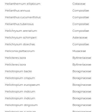
Helianthemum ellipticum
Cistaceae
Helianthus annuus
Compositae
Helianthus cucumerifolius
Compositae
Helianthus tuberosus
Compositae
Helichrysum arenarium
Compositae
Helichrysum schimperi
Asteraceae
Helichrysum stoechas
Compositae
Heliconia psittacorum
Musaceae
Helicteres isora
Byttneriaceae
Helicteres isora
Byttneriaceae
Heliotropium baclei
Boraginaceae
Heliotropium crispum
Boraginaceae
Heliotropium europaeum
Boraginaceae
Heliotropium indicum
Boraginaceae
Heliotropium indicum
Boraginaceae
Heliotropium strigosum
Boraginaceae
Heliotropium supinum
Boraginaceae