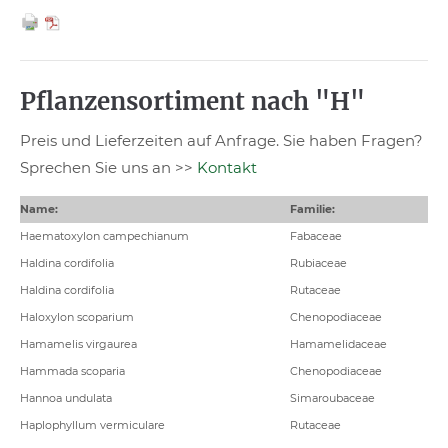
Pflanzensortiment nach "H"
Preis und Lieferzeiten auf Anfrage. Sie haben Fragen?
Sprechen Sie uns an >>
Kontakt
Name:
Familie:
Haematoxylon campechianum
Fabaceae
Haldina cordifolia
Rubiaceae
Haldina cordifolia
Rutaceae
Haloxylon scoparium
Chenopodiaceae
Hamamelis virgaurea
Hamamelidaceae
Hammada scoparia
Chenopodiaceae
Hannoa undulata
Simaroubaceae
Haplophyllum vermiculare
Rutaceae