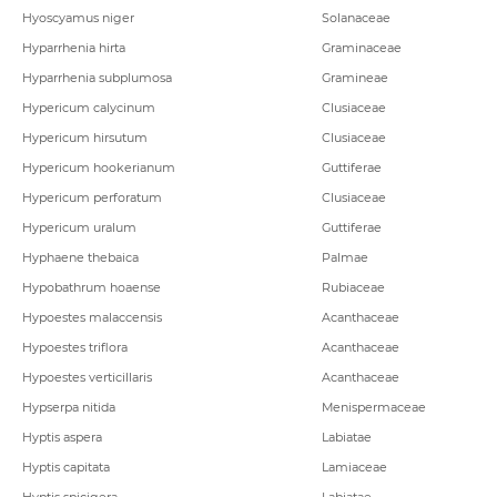
Hyoscyamus niger
Solanaceae
Hyparrhenia hirta
Graminaceae
Hyparrhenia subplumosa
Gramineae
Hypericum calycinum
Clusiaceae
Hypericum hirsutum
Clusiaceae
Hypericum hookerianum
Guttiferae
Hypericum perforatum
Clusiaceae
Hypericum uralum
Guttiferae
Hyphaene thebaica
Palmae
Hypobathrum hoaense
Rubiaceae
Hypoestes malaccensis
Acanthaceae
Hypoestes triflora
Acanthaceae
Hypoestes verticillaris
Acanthaceae
Hypserpa nitida
Menispermaceae
Hyptis aspera
Labiatae
Hyptis capitata
Lamiaceae