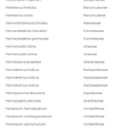
Helleborus foetidus
Ranunculaceae
Helleborus viridis
Ranunculaeae
Helminthotheca echioides
Asteraceae
Hemandradenia chevalieri
Connaraceae
Hemandradenia glomerata
Connaraceae
Hemerocallis citina
Liliaceae
Hemerocallis citrina
Liliaceae
Hemiboea subcapitata
Gesneriaceae
Hemidesmus indicus
Asclepediaceae
Hemidesmus indicus
Asclepiadaceae
Hemidusmus indicus
Asclepiadaceae
Hemigramma decurrens
Aspidiaceae
Hemigraphis alternata
Acanthaceae
Heracleum hemsleyanum
Umbelliferae
Heracleum mantegazzianum
Umbelliferae
Heracleum sponomylium
Umbelliferae